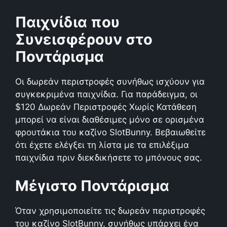
Παιχνίδια που
Συνεισφέρουν στο
Ποντάρισμα
Οι δωρεάν περιστροφές συνήθως ισχύουν για
συγκεκριμένα παιχνίδια. Για παράδειγμα, οι
$120 Δωρεάν Περιστροφές Χωρίς Κατάθεση
μπορεί να είναι διαθέσιμες μόνο σε ορισμένα
φρουτάκια του καζίνο SlotBunny. Βεβαιωθείτε
ότι έχετε ελέγξει τη λίστα με τα επιλέξιμα
παιχνίδια πριν διεκδικήσετε το μπόνους σας.
Μέγιστο Ποντάρισμα
Όταν χρησιμοποιείτε τις δωρεάν περιστροφές
του καζίνο SlotBunny, συνήθως υπάρχει ένα