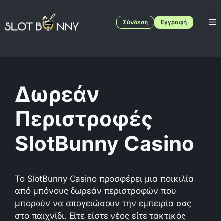
Μετάβαση
σε
Μ
Σύνδεση
Εγγραφή
περιεχόμενο
Δωρεάν
Περιστροφές
SlotBunny Casino
Το SlotBunny Casino προσφέρει μια ποικιλία
από μπόνους δωρεάν περιστροφών που
μπορούν να απογειώσουν την εμπειρία σας
στο παιχνίδι. Είτε είστε νέος είτε τακτικός