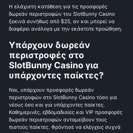
Η ελάχιστη κατάθεση για τις προσφορές
δωρεάν περιστροφών του SlotBunny Casino
ξεκινά συνήθως από $25, αν και μπορεί να
διαφέρει ανάλογα με την εκάστοτε προώθηση.
Υπάρχουν δωρεάν
περιστροφές στο
SlotBunny Casino για
υπάρχοντες παίκτες?
Ναι, υπάρχουν προσφορές δωρεάν
περιστροφών στο SlotBunny Casino τόσο για
νέους όσο και για υπάρχοντες παίκτες.
Καθημερινές, εβδομαδιαίες και VIP προσφορές
δωρεάν περιστροφών ανταμείβουν τους
πιστούς παίκτες. Φρόντισε να ελέγχεις συχνά