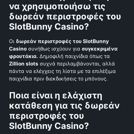
να χρησιμοποιήσω τις
δωρεάν περιστροφές του
SlotBunny Casino?
Οι
δωρεάν περιστροφές του SlotBunny
Casino
συνήθως ισχύουν για
συγκεκριμένα
φρουτάκια.
Δημοφιλή παιχνίδια όπως τα
Zillion slots
συχνά περιλαμβάνονται, αλλά
πάντα να ελέγχεις τη λίστα με τα επιλέξιμα
παιχνίδια πριν διεκδικήσεις το μπόνους.
Ποια είναι η ελάχιστη
κατάθεση για τις δωρεάν
περιστροφές του
SlotBunny Casino?