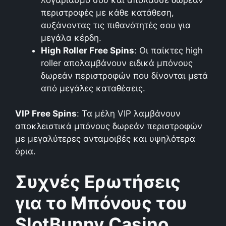
περιστροφές με κάθε κατάθεση,
αυξάνοντας τις πιθανότητές σου για
μεγάλα κέρδη.
High Roller Free Spins
: Οι παίκτες high
roller απολαμβάνουν ειδικά μπόνους
δωρεάν περιστροφών που δίνονται μετά
από μεγάλες καταθέσεις.
VIP Free Spins
: Τα μέλη VIP λαμβάνουν
αποκλειστικά μπόνους δωρεάν περιστροφών
με μεγαλύτερες ανταμοιβές και υψηλότερα
όρια.
Συχνές Ερωτήσεις
για το Μπόνους του
SlotBunny Casino