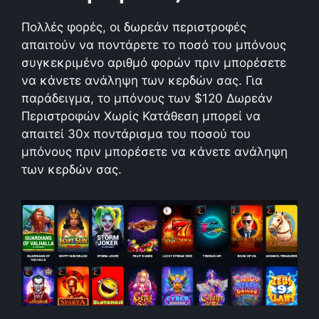
Πολλές φορές, οι δωρεάν περιστροφές
απαιτούν να ποντάρετε το ποσό του μπόνους
συγκεκριμένο αριθμό φορών πριν μπορέσετε
να κάνετε ανάληψη των κερδών σας. Για
παράδειγμα, το μπόνους των $120 Δωρεάν
Περιστροφών Χωρίς Κατάθεση μπορεί να
απαιτεί 30x ποντάρισμα του ποσού του
μπόνους πριν μπορέσετε να κάνετε ανάληψη
των κερδών σας.