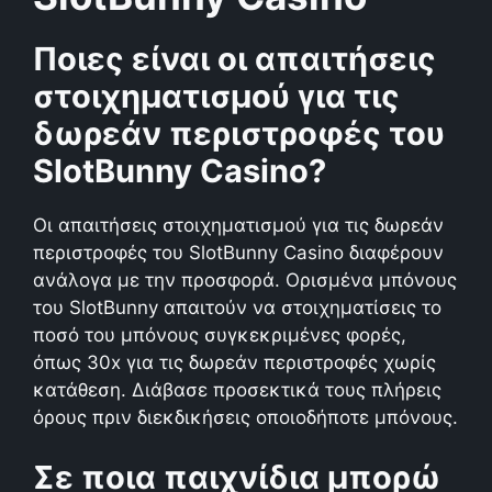
Ποιες είναι οι απαιτήσεις
στοιχηματισμού για τις
δωρεάν περιστροφές του
SlotBunny Casino?
Οι απαιτήσεις στοιχηματισμού για τις δωρεάν
περιστροφές του SlotBunny Casino διαφέρουν
ανάλογα με την προσφορά. Ορισμένα μπόνους
του SlotBunny απαιτούν να στοιχηματίσεις το
ποσό του μπόνους συγκεκριμένες φορές,
όπως 30x για τις δωρεάν περιστροφές χωρίς
κατάθεση. Διάβασε προσεκτικά τους πλήρεις
όρους πριν διεκδικήσεις οποιοδήποτε μπόνους.
Σε ποια παιχνίδια μπορώ