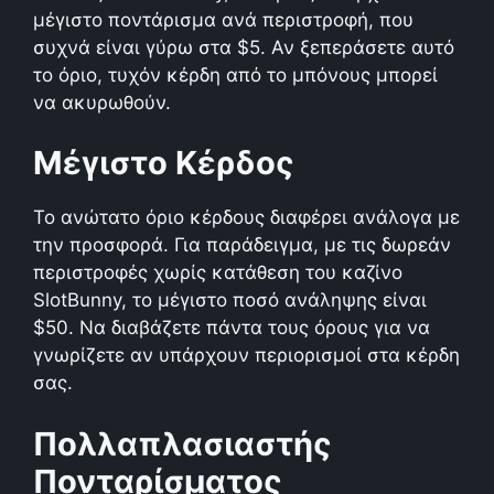
μέγιστο ποντάρισμα ανά περιστροφή, που
συχνά είναι γύρω στα $5. Αν ξεπεράσετε αυτό
το όριο, τυχόν κέρδη από το μπόνους μπορεί
να ακυρωθούν.
Μέγιστο Κέρδος
Το ανώτατο όριο κέρδους διαφέρει ανάλογα με
την προσφορά. Για παράδειγμα, με τις δωρεάν
περιστροφές χωρίς κατάθεση του καζίνο
SlotBunny, το μέγιστο ποσό ανάληψης είναι
$50. Να διαβάζετε πάντα τους όρους για να
γνωρίζετε αν υπάρχουν περιορισμοί στα κέρδη
σας.
Πολλαπλασιαστής
Πονταρίσματος