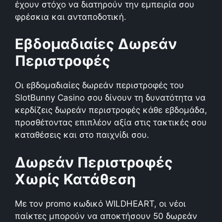
έχουν στόχο να διατηρούν την εμπειρία σου
φρέσκια και ανταποδοτική.
Εβδομαδιαίες Δωρεάν
Περιστροφές
Οι εβδομαδιαίες δωρεάν περιστροφές του
SlotBunny Casino σου δίνουν τη δυνατότητα να
κερδίζεις δωρεάν περιστροφές κάθε εβδομάδα,
προσθέτοντας επιπλέον αξία στις τακτικές σου
καταθέσεις και στο παιχνίδι σου.
Δωρεάν Περιστροφές
Χωρίς Κατάθεση
Με τον promo κωδικό WILDHEART, οι νέοι
παίκτες μπορούν να αποκτήσουν 50 δωρεάν