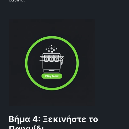
Βήμα 4: Ξεκινήστε το
Παιχνίδι